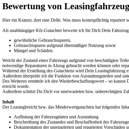
Bewertung von Leasingfahrzeu
Hier ein Kratzer, dort eine Delle. Was muss kostenpflichtig reparier
Als unabhängiger Kfz-Gutachter bewerte ich für Dich Dein Fahrzeug 
gewöhnliche Gebrauchsspuren,
Gebrauchsspuren aufgrund übermäßiger Nutzung sowie
Mängel und Schäden.
Weicht der Zustand eines Fahrzeugs aufgrund von beschädigten Teil
notwendige Reparaturen in Abzug gebracht werden können oder repar
Während der Erstellung des Gutachtens wird Dein Leasingfahrzeug ei
Außerdem überprüfe ich die Funktion von Ausstattungsteilen und unt
Des Weiteren ermittele ich den Wiederbeschaffungswert – so kannst 
erreicht wurde.
Außerdem schützt Du Dich vor unerwarteten bzw. unberechtigten Zah
Inhalt
Der Leasingbericht bzw. das Minderwertgutachten hat folgenden Inhal
Auflistung der Fahrzeugdaten und Ausstattung
Beschreibung des Zustandes und Beschaffenheit des Fahrzeug
Dokumentation der unreparierten und reparierten Vorschäden 