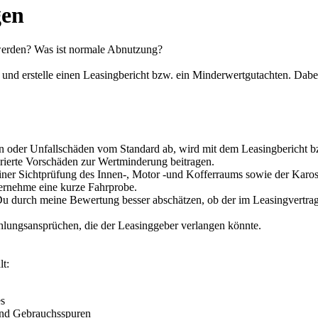
gen
t werden? Was ist normale Abnutzung?
und erstelle einen Leasingbericht bzw. ein Minderwertgutachten. Dabe
en oder Unfallschäden vom Standard ab, wird mit dem Leasingbericht
ierte Vorschäden zur Wertminderung beitragen.
ner Sichtprüfung des Innen-, Motor -und Kofferraums sowie der Kaross
ernehme eine kurze Fahrprobe.
Du durch meine Bewertung besser abschätzen, ob der im Leasingvertra
lungsansprüchen, die der Leasinggeber verlangen könnte.
t:
es
und Gebrauchsspuren